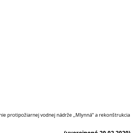
ie protipožiarnej vodnej nádrže ,,Mlynná" a rekonštrukcia
(uverejnené 20.02.2020)