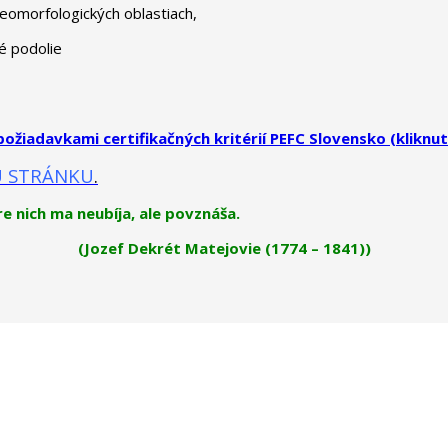
eomorfologických oblastiach,
ké podolie
ožiadavkami certifikačných kritérií PEFC Slovensko (kliknu
 STRÁNKU
.
re nich ma neubíja, ale povznáša.
(Jozef Dekrét Matejovie (1774 – 1841))