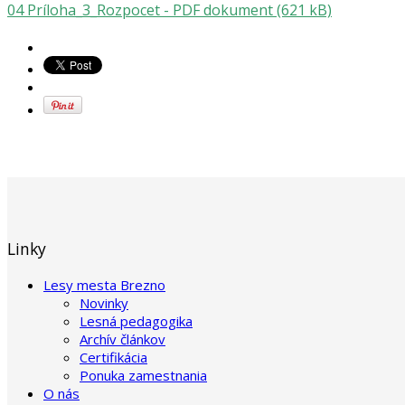
04 Príloha_3_Rozpocet - PDF dokument (621 kB)
Linky
Lesy mesta Brezno
Novinky
Lesná pedagogika
Archív článkov
Certifikácia
Ponuka zamestnania
O nás