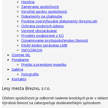
História
Zameranie spoločnosti
Výročné správy spoločnosti
Dokumenty na stiahnutie
Povinne zverejňované dokumenty (brezno.sk)
Ochrana osobných údajov
Verejné obstarávanie
Projekty podporené z EÚ
Oznamovanie protispoločenskej činnosti
Etický kódex správania LMB
INFOZÁKON
Územie ML
Ponúkame
Predaj a prenájom majetku
Galéria
Fotografie
Kontakty
Lesy mesta Brezno, s.r.o.
Účelom spoločnosti je odborné riadenie lesníckych prác v oblas
Výrobná činnosť sa zabezpečuje dodávateľským spôsobom.