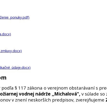
enie_ponuky.pdf)
a.docx)
zmluvy.docx)
ikačné_údaje.docx)
čom
 podľa § 117 zákona o verejnom obstarávaní s p
ožiarnej vodnej nádrže ,,Michalová",
v súlade so
onov v znení neskorších predpisov, zverejňujeme
Z