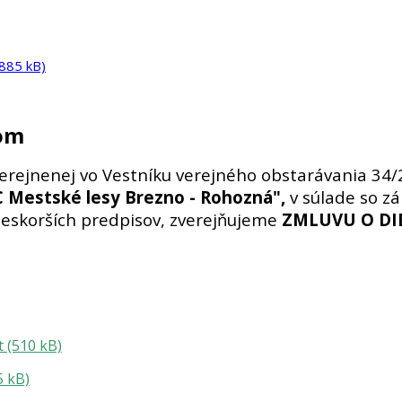
 885 kB)
čom
erejnenej vo Vestníku verejného obstarávania 34/
C Mestské lesy Brezno - Rohozná",
v súlade so z
neskorších predpisov, zverejňujeme
ZMLUVU O DI
 (510 kB)
5 kB)