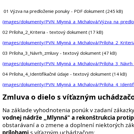
01 Výzva na predloženie ponuky - PDF dokument (245 kB)
(images/dokumenty/PVN_Mlynná_a_Michalová/Výzva_na_predlož
02 Príloha_2_Kriteria - textový dokument (17 kB)
(images/dokumenty/PVN_Mlynná_a_Michalová/Príloha_2_Kriteri
03 Príloha_3_Návrh_zmluvy - textový dokument (47 kB)
(images/dokumenty/PVN_Mlynná_a_Michalová/Príloha_3_Návrh_
04 Príloha_4_Identifikačné údaje - textový dokument (14 kB)
(images/dokumenty/PVN_Mlynná_a_Michalová/Príloha_4_Identif
Zmluva o dielo s víťazným uchádza
Na základe vyhodnotenia ponúk v zadaní zákazky
vodnej nádrže ,,Mlynná" a rekonštrukcia protip
obstarávaní a o zmene a doplnení niektorých zák
prílohami
s víťazným uchádzačom: