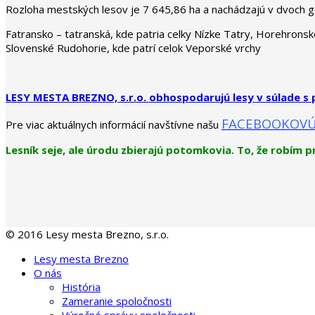
Rozloha mestských lesov je 7 645,86 ha a nachádzajú v dvoch g
Fatransko – tatranská, kde patria celky Nízke Tatry, Horehrons
Slovenské Rudohorie, kde patrí celok Veporské vrchy
LESY MESTA BREZNO, s.r.o. obhospodarujú lesy v súlade s p
FACEBOOKOVÚ
Pre viac aktuálnych informácií navštívne našu
Lesník seje, ale úrodu zbierajú potomkovia. To, že robím p
© 2016 Lesy mesta Brezno, s.r.o.
Lesy mesta Brezno
O nás
História
Zameranie spoločnosti