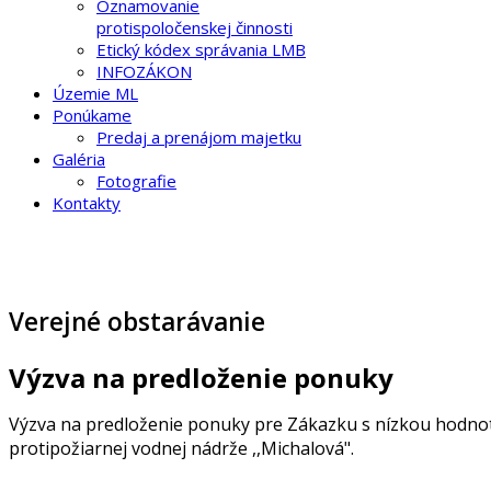
Oznamovanie
protispoločenskej činnosti
Etický kódex správania LMB
INFOZÁKON
Územie ML
Ponúkame
Predaj a prenájom majetku
Galéria
Fotografie
Kontakty
Verejné obstarávanie
Výzva na predloženie ponuky
Výzva na predloženie ponuky pre Zákazku s nízkou hodnoto
protipožiarnej vodnej nádrže ,,Michalová".